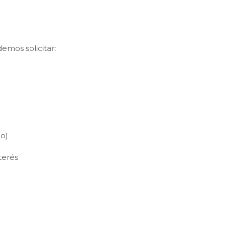
emos solicitar:
o)
terés